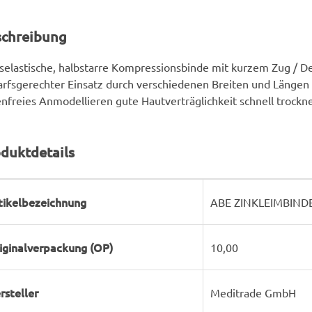
schreibung
selastische, halbstarre Kompressionsbinde mit kurzem Zug / D
rfsgerechter Einsatz durch verschiedenen Breiten und Längen
enfreies Anmodellieren gute Hautverträglichkeit schnell trockn
duktdetails
rodukteigenschaft
ert
tikelbezeichnung
ABE ZINKLEIMBINDE 
iginalverpackung (OP)
10,00
rsteller
Meditrade GmbH