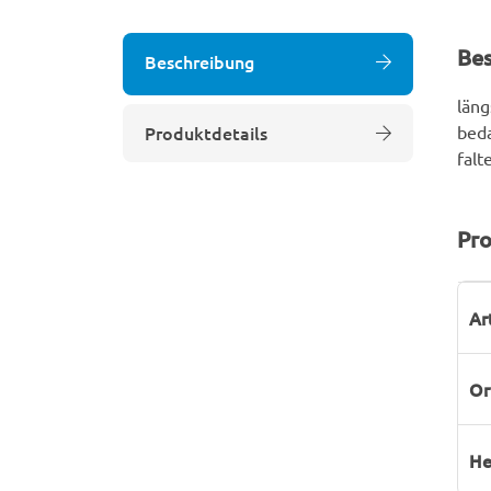
Be
Beschreibung
läng
Produktdetails
beda
falt
Pro
P
W
Ar
Or
He