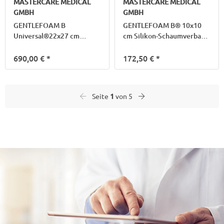
MASTERCARE MEDICAL
MASTERCARE MEDICAL
GMBH
GMBH
GENTLEFOAM B
GENTLEFOAM B® 10x10
Universal®22x27 cm
cm Silikon-Schaumverband
Silik.Schaumv.Haft
m.Haftrand
690,00 €
*
172,50 €
*
Seite
1
von 5