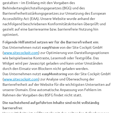
gestalten – im Einklang mit den Vorgaben des
Behindertengleichstellungsgesetzes (BGG) und des
Barrierefreiheitsstärkungsgesetzes zur Umsetzung des European
Accessibility Act (EAA). Unsere Website wurde anhand der
nachfolgend beschriebenen Konformitätskriterien überprüft und
gezielt auf eine barrierearme bzw. barrierefreie Nutzung hin
optimiert.
Folgende Hilfsmittel setzen wir für die Barrierefreiheit ein:
Das Unternehmen nutzt
easyVision
von der Site Cockpit GmbH
(
www.sitecockpit.com
) zur Optimierung von Darstellungsoptionen
wie beispielsweise Kontraste, Lesemodi oder Textgröße. Das
Widget wird per Javascript geladen und kann unter Umständen
durch den Einsatz von Blockern nicht geladen werden.
Das Unternehmen nutzt
easyMonitoring
von der Site Cockpit GmbH
(
www.sitecockpit.com
) zur Analyse und Überwachung der
Barrierefreiheit auf der Website für die wichtigsten Unterseiten auf
unserer Domain. Eine automatische Anpassung von Fehlern im
Rahmen der Vorgaben des BSFG findet nicht statt.
Die nachstehend aufgeführten Inhalte sind nicht vollständig
barrierefrei:
Unsere Website ist größtenteils mit den geltenden Anforderungen