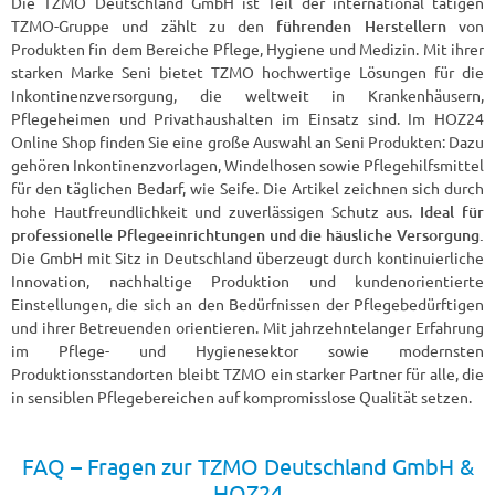
Die TZMO Deutschland GmbH ist Teil der international tätigen
TZMO-Gruppe und zählt zu den
führenden Herstellern
von
Produkten fin dem Bereiche Pflege, Hygiene und Medizin. Mit ihrer
starken Marke Seni bietet TZMO hochwertige Lösungen für die
Inkontinenzversorgung, die weltweit in Krankenhäusern,
Pflegeheimen und Privathaushalten im Einsatz sind. Im HOZ24
Online Shop finden Sie eine große Auswahl an Seni Produkten: Dazu
gehören Inkontinenzvorlagen, Windelhosen sowie Pflegehilfsmittel
für den täglichen Bedarf, wie Seife. Die Artikel zeichnen sich durch
hohe Hautfreundlichkeit und zuverlässigen Schutz aus.
Ideal für
professionelle Pflegeeinrichtungen und die häusliche Versorgung.
Die GmbH mit Sitz in Deutschland überzeugt durch kontinuierliche
Innovation, nachhaltige Produktion und kundenorientierte
Einstellungen, die sich an den Bedürfnissen der Pflegebedürftigen
und ihrer Betreuenden orientieren. Mit jahrzehntelanger Erfahrung
im Pflege- und Hygienesektor sowie modernsten
Produktionsstandorten bleibt TZMO ein starker Partner für alle, die
in sensiblen Pflegebereichen auf kompromisslose Qualität setzen.
FAQ – Fragen zur TZMO Deutschland GmbH &
HOZ24