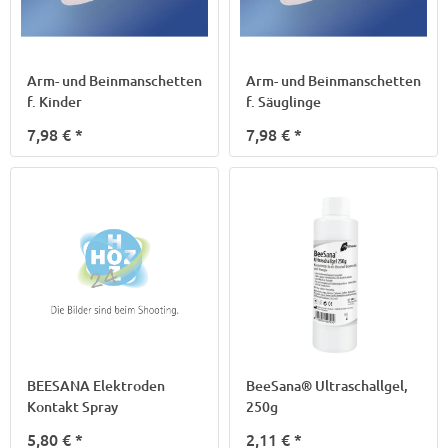
Arm- und Beinmanschetten
Arm- und Beinmanschetten
f. Kinder
f. Säuglinge
7,98 €
*
7,98 €
*
BEESANA Elektroden
BeeSana® Ultraschallgel,
Kontakt Spray
250g
5,80 €
*
2,11 €
*