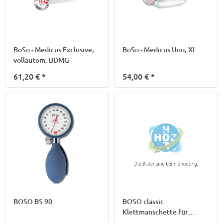
BoSo - Medicus Exclusive,
BoSo - Medicus Uno, XL
vollautom. BDMG
61,20 €
*
54,00 €
*
BOSO BS 90
BOSO classic
Klettmanschette für
Erw./starke Arme