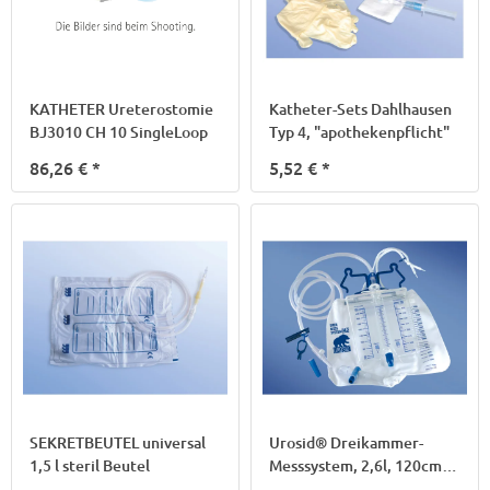
KATHETER Ureterostomie
Katheter-Sets Dahlhausen
BJ3010 CH 10 SingleLoop
Typ 4, "apothekenpflicht"
86,26 €
*
5,52 €
*
SEKRETBEUTEL universal
Urosid® Dreikammer-
1,5 l steril Beutel
Messsystem, 2,6l, 120cm,
M2