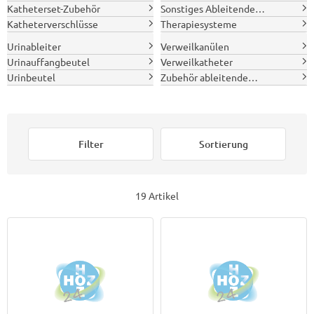
Katheterset-Zubehör
Sonstiges Ableitende
Inkontinenz
Katheterverschlüsse
Therapiesysteme
Urinableiter
Verweilkanülen
Urinauffangbeutel
Verweilkatheter
Urinbeutel
Zubehör ableitende
Inkontinenz
Filter
Sortierung
19 Artikel