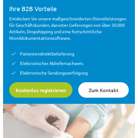
Ihre B2B Vorteile
Entdecken Sie unsere maßgeschneiderten Dienstleistungen
für Geschäftskunden, darunter Lieferungen von über 30.000
Artikeln, Dropshipping und eine fortschrittliche
Wunddokumentationssoftware.
Patientendirektbelieferung
Elektronischer Abliefernachweis
Elektronische Sendungsverfolgung
Kostenlos registrieren
Zum Kontakt