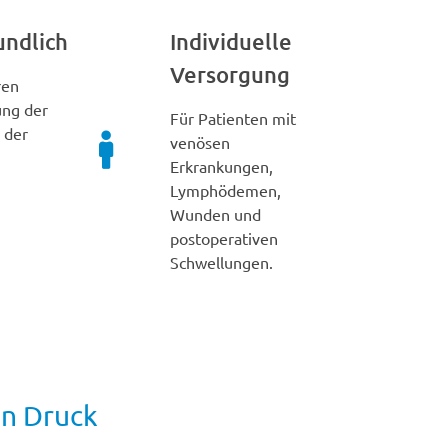
ndlich
Individuelle
Versorgung
ren
ng der
Für Patienten mit
 der
venösen
Erkrankungen,
Lymphödemen,
Wunden und
postoperativen
Schwellungen.
en Druck