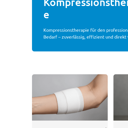
Kompressionsthe
e
Kompressionstherapie für den profession
Bedarf – zuverlässig, effizient und direkt