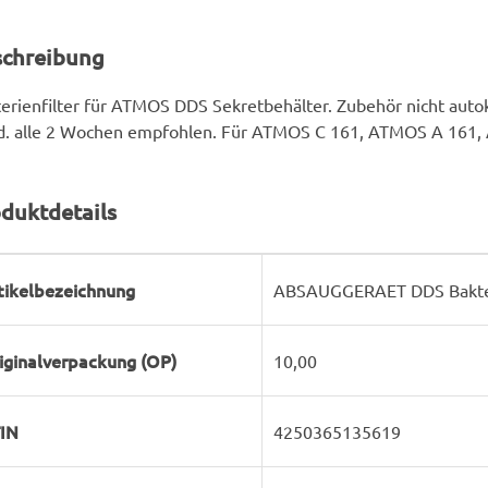
schreibung
erienfilter für ATMOS DDS Sekretbehälter. Zubehör nicht auto
d. alle 2 Wochen empfohlen. Für ATMOS C 161, ATMOS A 161,
duktdetails
rodukteigenschaft
ert
tikelbezeichnung
ABSAUGGERAET DDS Bakteri
iginalverpackung (OP)
10,00
IN
4250365135619