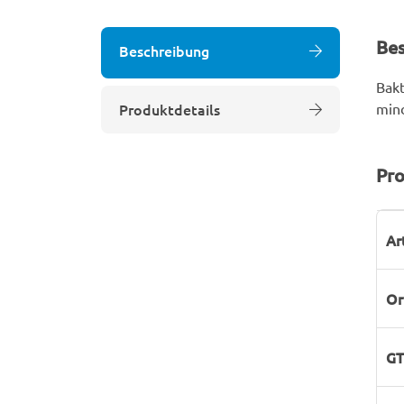
Be
Beschreibung
Bakt
Produktdetails
min
Pro
P
W
Ar
Or
GT