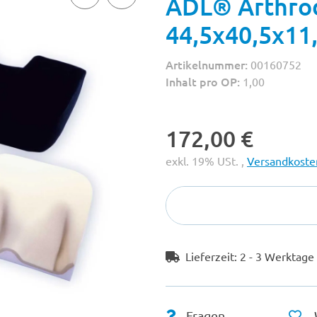
ADL® Arthrod
44,5x40,5x11
Artikelnummer:
00160752
Inhalt pro OP:
1,00
172,00 €
exkl. 19% USt. ,
Versandkosten
Lieferzeit:
2 - 3 Werktag
Fragen