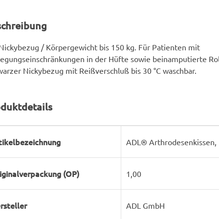
schreibung
Nickybezug / Körpergewicht bis 150 kg. Für Patienten mit
gungseinschränkungen in der Hüfte sowie beinamputierte Roll
arzer Nickybezug mit Reißverschluß bis 30 °C waschbar.
duktdetails
rodukteigenschaft
ert
tikelbezeichnung
ADL® Arthrodesenkissen, 
iginalverpackung (OP)
1,00
rsteller
ADL GmbH