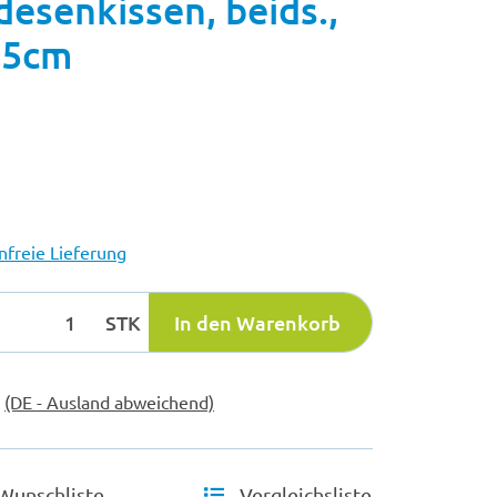
esenkissen, beids.,
,5cm
freie Lieferung
STK
In den Warenkorb
e
(DE - Ausland abweichend)
Wunschliste
Vergleichsliste