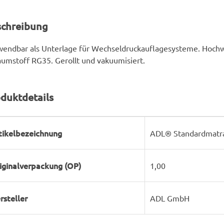
schreibung
endbar als Unterlage für Wechseldruckauflagesysteme. Hochw
umstoff RG35. Gerollt und vakuumisiert.
duktdetails
rodukteigenschaft
ert
tikelbezeichnung
ADL® Standardmatra
iginalverpackung (OP)
1,00
rsteller
ADL GmbH