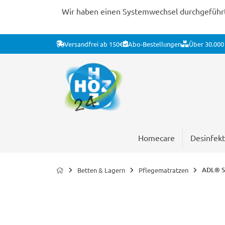
Wir haben einen Systemwechsel durchgeführt. 
Versandfrei ab 150€
Abo-Bestellungen
Über 30.000 
Homecare
Desinfekt
ADL® St
Betten & Lagern
Pflegematratzen