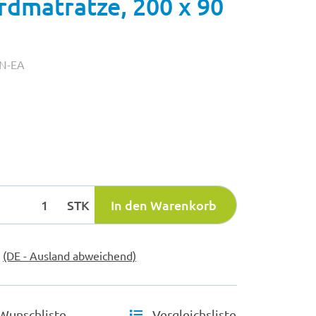
dmatratze, 200 x 90
IN-EA
STK
In den Warenkorb
e
(DE - Ausland abweichend)
Wunschliste
Vergleichsliste