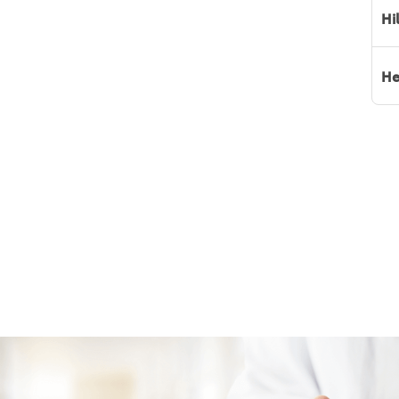
Hi
He