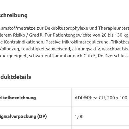
schreibung
umstoffmatratze zur Dekubitusprophylaxe und Therapieunters
lerem Risiko / Grad ll. Für Patientengewichte von 20 bis 130 kg 
e Kontraindikationen. Passive Mikroklimaregulierung. Trikotbez
ollbezug, feuchtigkeitsabweisend, atmungsaktiv, waschbar bis 
knergeeignet, schwer entflammbar nach Crib 5, Reißverschluss
duktdetails
rodukteigenschaft
ert
tikelbezeichnung
ADL®Rhea-CU, 200 x 100 x
iginalverpackung (OP)
1,00