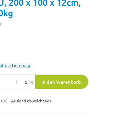
 200 x 100 x 12cm,
30kg
U
freie Lieferung
STK
In den Warenkorb
e
(DE - Ausland abweichend)