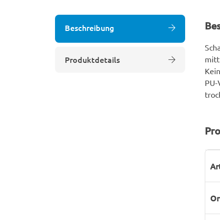
Be
Beschreibung
Scha
Produktdetails
mitt
Kein
PU-V
troc
Pro
P
W
Ar
Or