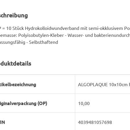
schreibung
 = 10 Stück Hydrokolloidwundverband mit semi-okklusivem Po
emasse: Polyisobutylen-Kleber - Wasser- und bakterienundurchl
ssungsfähig - Selbsthaftend
duktdetails
rodukteigenschaft
ert
tikelbezeichnung
ALGOPLAQUE 10x10cm fle
iginalverpackung (OP)
10,00
IN
4039481057698