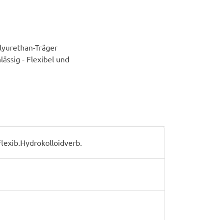
lyurethan-Träger
ässig - Flexibel und
xib.Hydrokolloidverb.