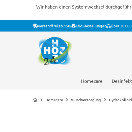
Wir haben einen Systemwechsel durchgeführt. 
Versandfrei ab 150€
Abo-Bestellungen
Über 30.000 
Homecare
Desinfekt
Homecare
Wundversorgung
Hydrokolloi