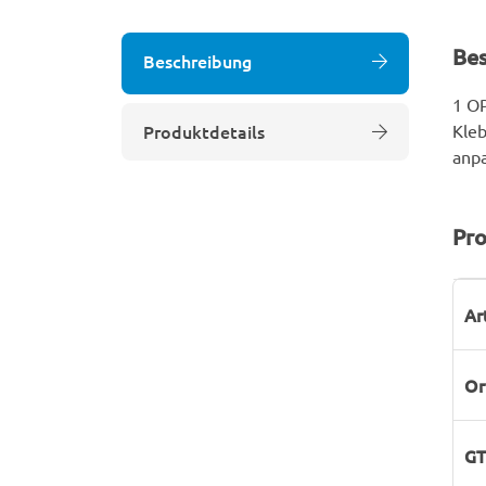
Be
Beschreibung
1 OP
Produktdetails
Kleb
anpa
Pro
P
W
Ar
Or
GT