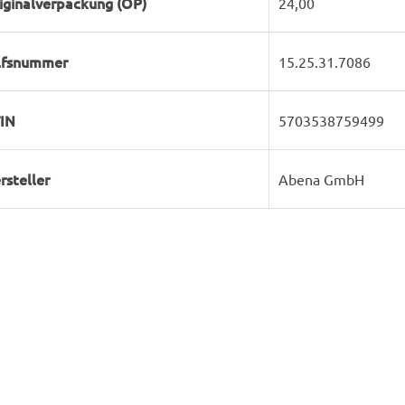
iginalverpackung (OP)
24,00
lfsnummer
15.25.31.7086
IN
5703538759499
rsteller
Abena GmbH