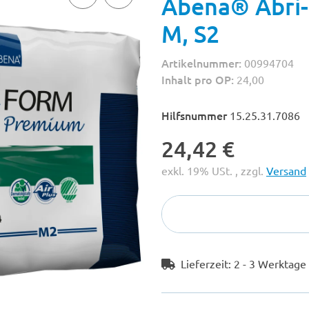
Abena® Abri-
M, S2
Artikelnummer:
00994704
Inhalt pro OP:
24,00
Hilfsnummer
15.25.31.7086
24,42 €
exkl. 19% USt. , zzgl.
Versand
Lieferzeit:
2 - 3 Werktag