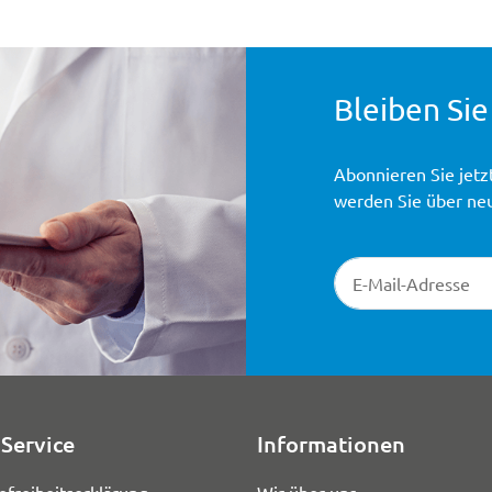
Bleiben Sie
Abonnieren Sie jetz
werden Sie über ne
Newsletter-Registr
Service
Informationen
efreiheitserklärung
Wir über uns