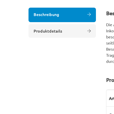
Be
Beschreibung
Die 
Produktdetails
Inko
beso
seit
Beso
Trag
durc
Pro
P
W
Ar