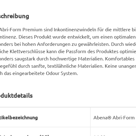
schreibung
Abri-Form Premium sind Inkontinenzwindeln für die mittlere b
ntinenz. Dieses Produkt wurde entwickelt, um einen optimalen
nders bei hohen Anforderungen zu gewährleisten. Durch wied
liche Klettverschlüsse kann die Passform des Produktes optimi
nders saugstark durch hochwertige Materialien. Komfortables 
egefühl durch sanfte, textilähnliche Materialien. Keine unan
h das eingearbeitete Odour System.
duktdetails
rodukteigenschaft
ert
tikelbezeichnung
Abena® Abri-Form 