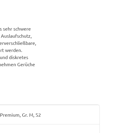
is sehr schwere
 Auslaufschutz,
erverschließbare,
ert werden.
und diskretes
genehmen Gerüche
Premium, Gr. M, S2