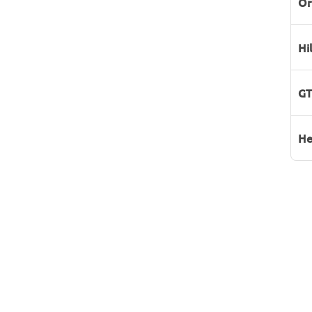
Or
Hi
GT
He