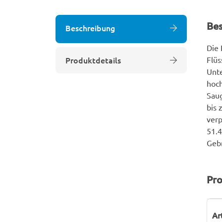
Be
Beschreibung
Die 
Produktdetails
Flüs
Unte
hoch
Saug
bis 
verp
51.4
Geb
Pro
P
W
Ar