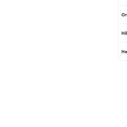
Or
Hi
He