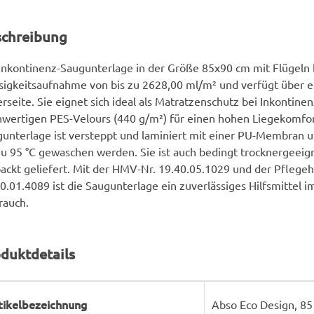
schreibung
Inkontinenz-Saugunterlage in der Größe 85x90 cm mit Flügeln 
sigkeitsaufnahme von bis zu 2628,00 ml/m² und verfügt über e
rseite. Sie eignet sich ideal als Matratzenschutz bei Inkontine
wertigen PES-Velours (440 g/m²) für einen hohen Liegekomfor
unterlage ist versteppt und laminiert mit einer PU-Membran u
zu 95 °C gewaschen werden. Sie ist auch bedingt trocknergeeign
ackt geliefert. Mit der HMV-Nr. 19.40.05.1029 und der Pflegehi
0.01.4089 ist die Saugunterlage ein zuverlässiges Hilfsmittel i
rauch.
duktdetails
rodukteigenschaft
ert
tikelbezeichnung
Abso Eco Design, 85