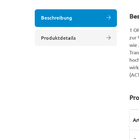
Be
Beschreibung
1 O
Produktdetails
zur 
wie 
Tran
hoch
wirk
(AC
Pro
P
W
Ar