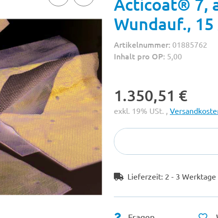
Acticoat® 7, 
Wundauf., 15
Artikelnummer:
01885762
Inhalt pro OP:
5,00
1.350,51 €
exkl. 19% USt. ,
Versandkosten
Lieferzeit:
2 - 3 Werktag
Fragen