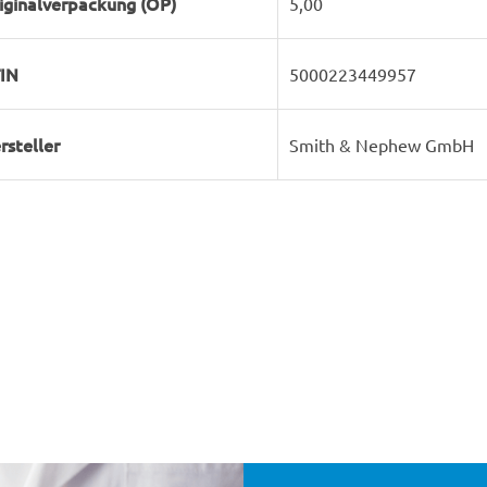
iginalverpackung (OP)
5,00
IN
5000223449957
rsteller
Smith & Nephew GmbH