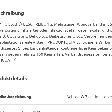
schreibung
P = 5 Stück // BESCHREIBUNG: Mehrlagiger Wundverband mit S
Versorgung infizierter oder infektionsgefährdeter, akuter und
z.B. Ulcus cruris, Dekubitus, Diabetisches Ulcus, Verbrennungen
splantationsareale – steril. PRODUKTDETAILS: Schnelle Wirkun
dosiertes Silber. Langanhaltende, kontinuierliche Keimbekäm
sam gegen mehr als 150 Keimarten. Verbandsliegezeiten bis z
TICOAT 7).
duktdetails
rodukteigenschaft
ert
tikelbezeichnung
Acticoat® 7, antimikrobi