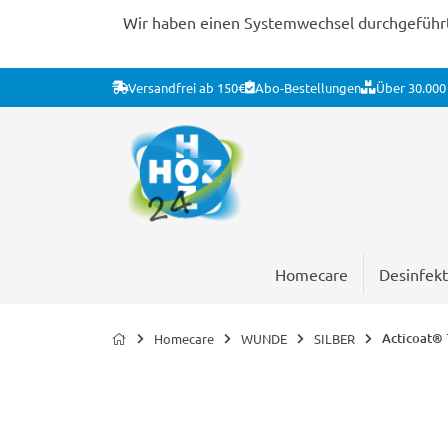
Wir haben einen Systemwechsel durchgeführt. 
Versandfrei ab 150€
Abo-Bestellungen
Über 30.000 
Homecare
Desinfekt
Acticoat® 
Homecare
WUNDE
SILBER