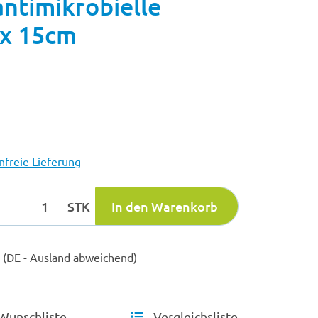
antimikrobielle
 x 15cm
freie Lieferung
STK
In den Warenkorb
e
(DE - Ausland abweichend)
Wunschliste
Vergleichsliste