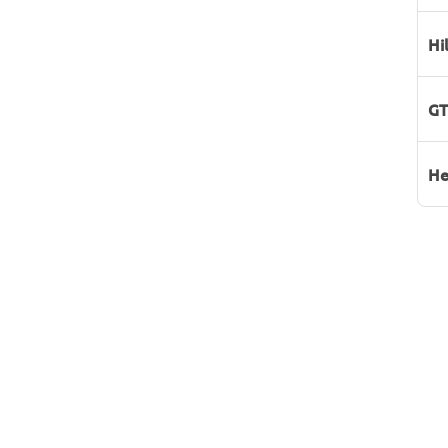
Hi
GT
He