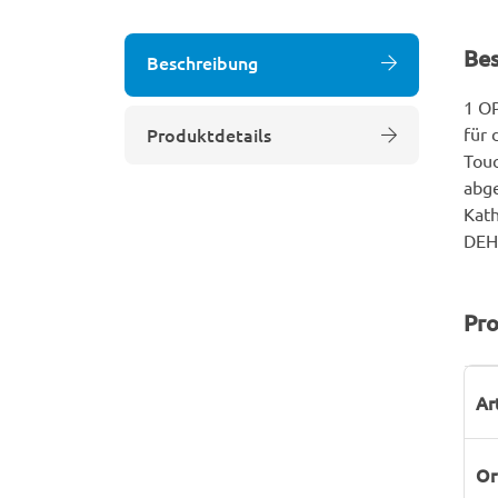
Be
Beschreibung
1 OP
Produktdetails
für 
Touc
abge
Kath
DEHP
Pro
P
W
Ar
Or