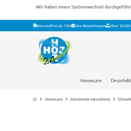
Wir haben einen Systemwechsel durchgeführt. 
Versandfrei ab 150€
Abo-Bestellungen
Über 30.000 
Homecare
Desinfekt
Homecare
Ableitende Inkontinenz
Einmal