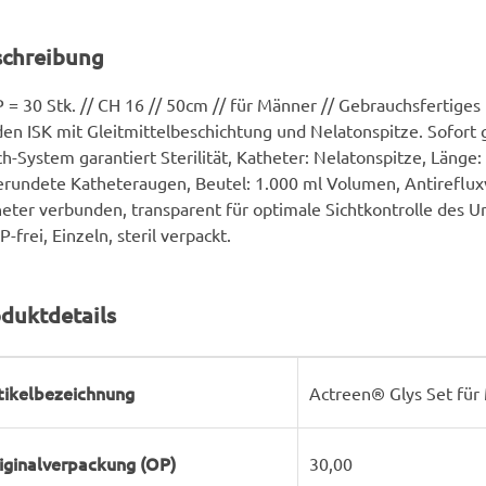
schreibung
 = 30 Stk. // CH 16 // 50cm // für Männer // Gebrauchsfertiges
den ISK mit Gleitmittelbeschichtung und Nelatonspitze. Sofort 
h-System garantiert Sterilität, Katheter: Nelatonspitze, Länge:
rundete Katheteraugen, Beutel: 1.000 ml Volumen, Antirefluxv
eter verbunden, transparent für optimale Sichtkontrolle des Uri
-frei, Einzeln, steril verpackt.
duktdetails
rodukteigenschaft
ert
tikelbezeichnung
Actreen® Glys Set für
iginalverpackung (OP)
30,00