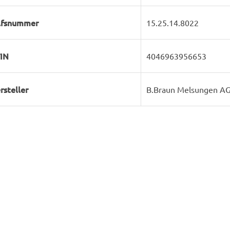
lfsnummer
15.25.14.8022
IN
4046963956653
rsteller
B.Braun Melsungen A