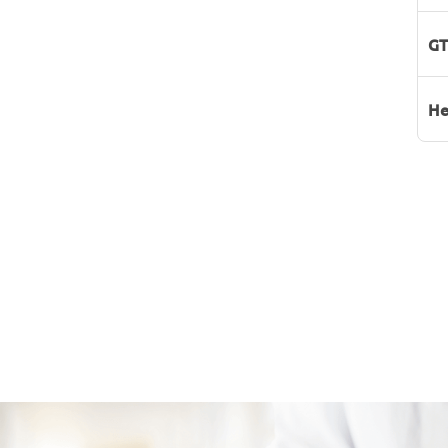
GT
He