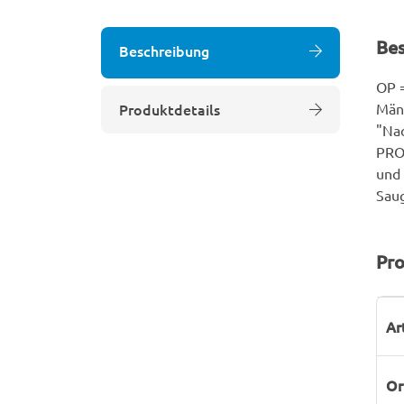
Be
Beschreibung
OP =
Produktdetails
Männ
"Nac
PRO
und 
Saug
Pro
P
W
Ar
Or