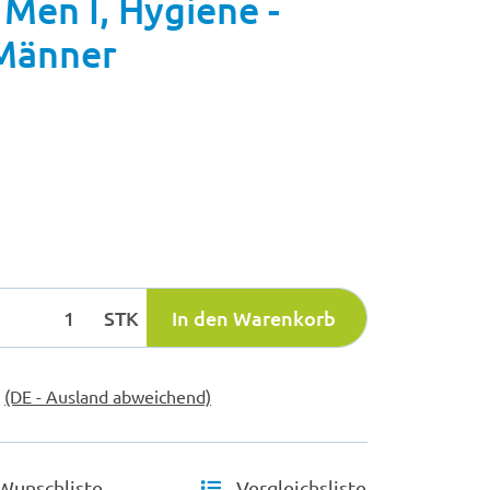
Men I, Hygiene -
 Männer
STK
In den Warenkorb
e
(DE - Ausland abweichend)
Wunschliste
Vergleichsliste