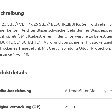
schreibung
 25 Stk. // VE = 4x 25 Stk. // BESCHREIBUNG: Sehr diskrete Hyg
er bei sehr leichter Blasenschwäche. Sehr dünner Wäscheschu
htröpfeln". Mit Klebestreifen in der Unterwäsche zu befestige
DUKTEIGENSCHAFTEN: Aufgrund von schneller Flüssigkeitsauf
trockenes Tragegefühl. Mit Geruchsbindung Odour Protection. 
stärke 1 von 10.
duktdetails
rodukteigenschaft
ert
tikelbezeichnung
Attends® for Men I, Hygie
iginalverpackung (OP)
25,00