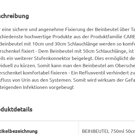
schreibung
r eine sichere und angenehme Fixierung der Beinbeutel über T
chiedenste hochwertige Produkte aus der Produktfamilie CARE
 Beinbeutel mit 10cm und 30cm Schlauchlänge werden so komf
schenkel fixiert - Dem Beinbeutel mit 50cm Schlauchlänge, ist
ils ein weiterer Stufenkonnektor beigelegt. Dies ermöglicht d
viduell zu kürzen. Somit kann man den Beinbeutel am Obersch
rschenkel komfortabel fixieren - Ein Refluxventil verhindert z
fluss von Urin aus den Systemen. Somit wird wirksam der Gef
teigenden Infektionen vorgebeugt
duktdetails
rodukteigenschaft
ert
tikelbezeichnung
BEINBEUTEL 750ml 50cm