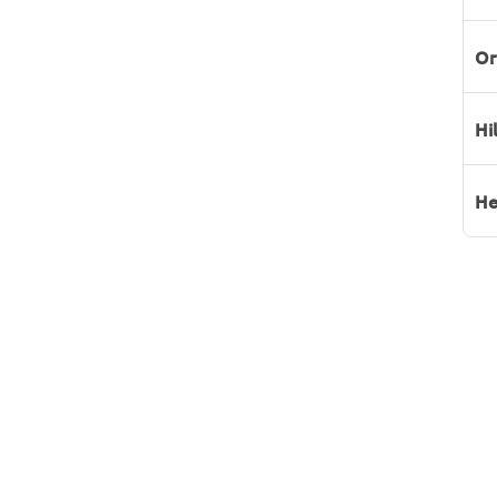
Or
Hi
He