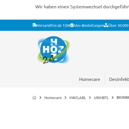
Wir haben einen Systemwechsel durchgeführt. 
Versandfrei ab 150€
Abo-Bestellungen
Über 30.000 
Homecare
Desinfekt
BEINBE
Homecare
INKO,ABL
URINBTL