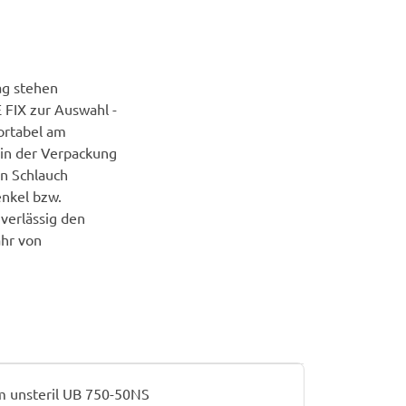
ag stehen
 FIX zur Auswahl -
ortabel am
 in der Verpackung
en Schlauch
enkel bzw.
uverlässig den
ahr von
 unsteril UB 750-50NS