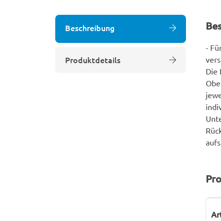
Be
Beschreibung
- Fü
Produktdetails
vers
Die
Ober
jewe
indi
Unte
Rück
aufs
Pro
P
W
Ar