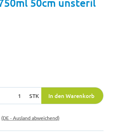
50ml 50cm unsteril
STK
In den Warenkorb
e
(DE - Ausland abweichend)