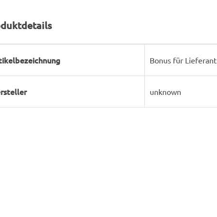
duktdetails
rodukteigenschaft
ert
tikelbezeichnung
Bonus für Lieferant
rsteller
unknown