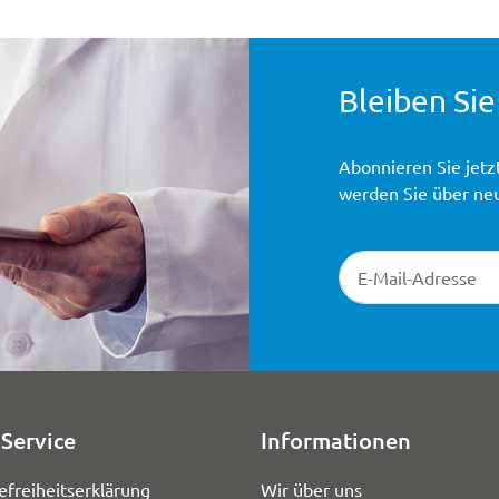
Bleiben Sie
Abonnieren Sie jetz
werden Sie über ne
Newsletter-Registr
Service
Informationen
efreiheitserklärung
Wir über uns