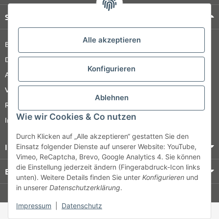
Shop Service
Alle akzeptieren
Barrierefreiheitserklärung
Datenschutz
Konfigurieren
AGB
Versandinformationen
Ablehnen
Retour
Wie wir Cookies & Co nutzen
Impressum
Durch Klicken auf „Alle akzeptieren“ gestatten Sie den
Informationen
Einsatz folgender Dienste auf unserer Website: YouTube,
Vimeo, ReCaptcha, Brevo, Google Analytics 4. Sie können
die Einstellung jederzeit ändern (Fingerabdruck-Icon links
Bezahlung & Versand
unten). Weitere Details finden Sie unter
Konfigurieren
und
in unserer
Datenschutzerklärung
.
© HOZ MEDI WERK
Impressum
|
Datenschutz
* Alle Preise zzgl. gesetzlicher USt., zzgl.
Versand