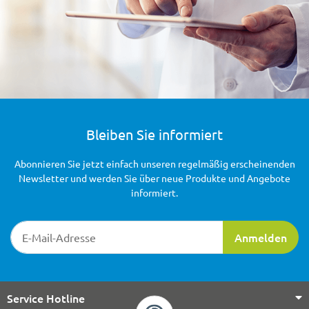
Bleiben Sie informiert
Abonnieren Sie jetzt einfach unseren regelmäßig erscheinenden
Newsletter und werden Sie über neue Produkte und Angebote
informiert.
Newsletter-Registrierung
Anmelden
Service Hotline