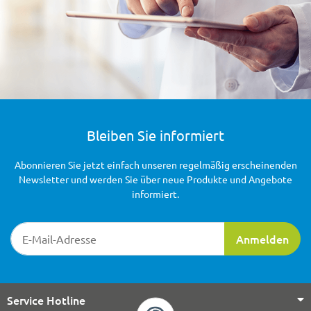
Bleiben Sie informiert
Abonnieren Sie jetzt einfach unseren regelmäßig erscheinenden
Newsletter und werden Sie über neue Produkte und Angebote
informiert.
Newsletter-Registrierung
Anmelden
Service Hotline