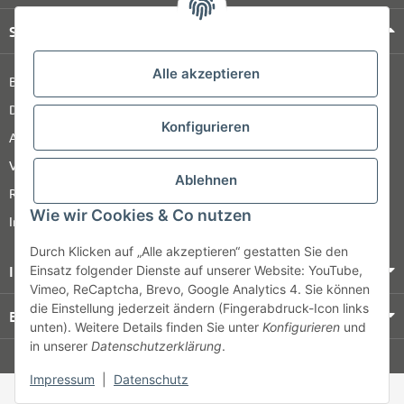
Shop Service
Alle akzeptieren
Barrierefreiheitserklärung
Datenschutz
Konfigurieren
AGB
Versandinformationen
Ablehnen
Retour
Wie wir Cookies & Co nutzen
Impressum
Durch Klicken auf „Alle akzeptieren“ gestatten Sie den
Informationen
Einsatz folgender Dienste auf unserer Website: YouTube,
Vimeo, ReCaptcha, Brevo, Google Analytics 4. Sie können
die Einstellung jederzeit ändern (Fingerabdruck-Icon links
Bezahlung & Versand
unten). Weitere Details finden Sie unter
Konfigurieren
und
in unserer
Datenschutzerklärung
.
© HOZ MEDI WERK
Impressum
|
Datenschutz
* Alle Preise zzgl. gesetzlicher USt., zzgl.
Versand