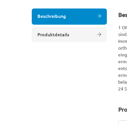
Be
Beschreibung
1 OP
Produktdetails
sind
Immo
ort
eing
ermö
ents
ermö
bela
24 
Pro
P
W