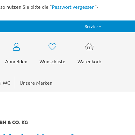
o nutzen SIe bitte die "
Passwort vergessen
"-
Service
Anmelden
Wunschliste
Warenkorb
& WC
Unsere Marken
H & CO. KG