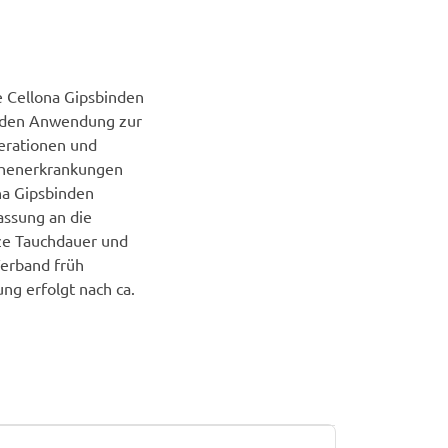
ge Cellona Gipsbinden
inden Anwendung zur
erationen und
chenerkrankungen
na Gipsbinden
ssung an die
rze Tauchdauer und
Verband früh
ng erfolgt nach ca.