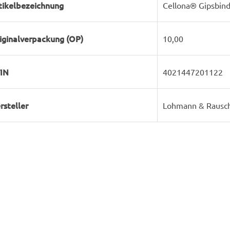
tikelbezeichnung
Cellona® Gipsbin
iginalverpackung (OP)
10,00
IN
4021447201122
rsteller
Lohmann & Rausc