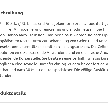
schreibung
 = 10 Stk. // Stabilität und Anlegekomfort vereint: Tauchferti
 in ihrer Anmodellierung feincremig und anschmiegsam. Sie f
bilisation nach Frakturen. Darüber hinaus werden sie nach Op
hopädischen Korrekturen zur Behandlung von Gelenk- und Kno
esetzt und unterstützen somit den Heilungsprozess. Die Cello
glichen eine zeitsparende Anwendung und eine einfache Anpa
cheidende Körperstelle. Sie besitzen eine verhältnismäßig ku
glichen eine schnelle Durchfeuchtung. Zudem ist der fertige 
stbar und nach 30 Minuten transportsicher. Die völlige Aushärtu
Stunden.
duktdetails
rodukteigenschaft
ert