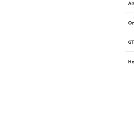
Ar
Or
GT
He