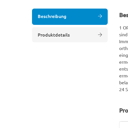
Be
Beschreibung
1 OP
Produktdetails
sind
Immo
ort
eing
ermö
ents
ermö
bela
24 
Pro
P
W