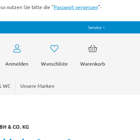
o nutzen SIe bitte die "
Passwort vergessen
"-
Service
Anmelden
Wunschliste
Warenkorb
& WC
Unsere Marken
H & CO. KG