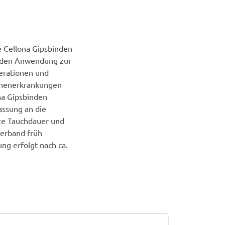
ge Cellona Gipsbinden
inden Anwendung zur
erationen und
chenerkrankungen
na Gipsbinden
ssung an die
rze Tauchdauer und
Verband früh
ng erfolgt nach ca.