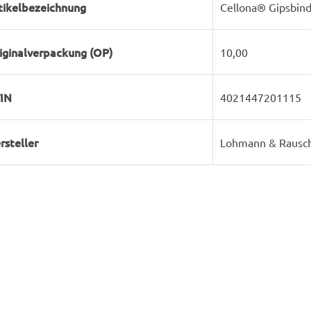
tikelbezeichnung
Cellona® Gipsbin
iginalverpackung (OP)
10,00
IN
4021447201115
rsteller
Lohmann & Rausc