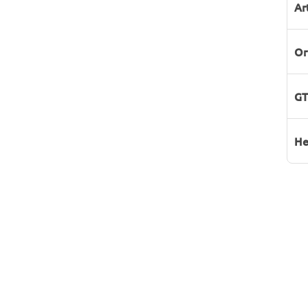
Ar
Or
GT
He