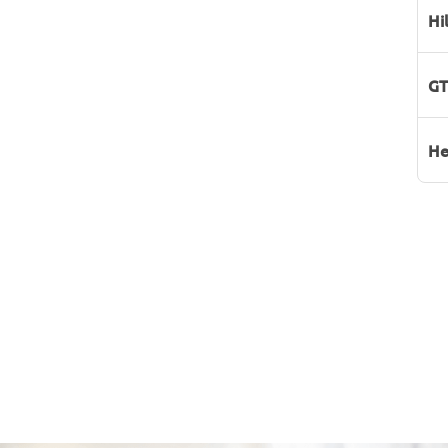
Hi
GT
He