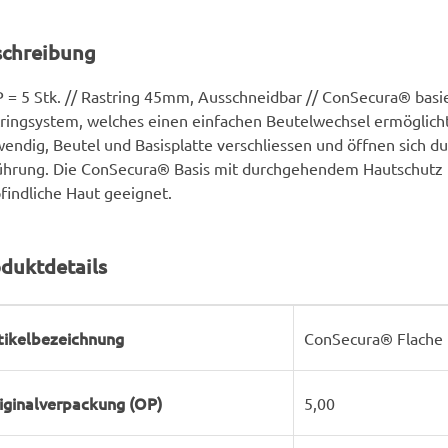
schreibung
 = 5 Stk. // Rastring 45mm, Ausschneidbar // ConSecura® basi
ringsystem, welches einen einfachen Beutelwechsel ermöglicht
endig, Beutel und Basisplatte verschliessen und öffnen sich du
hrung. Die ConSecura® Basis mit durchgehendem Hautschutz i
indliche Haut geeignet.
duktdetails
rodukteigenschaft
ert
tikelbezeichnung
ConSecura® Flache 
iginalverpackung (OP)
5,00