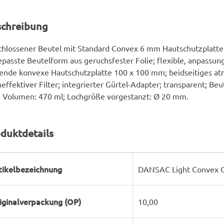
schreibung
hlossener Beutel mit Standard Convex 6 mm Hautschutzplatte
passte Beutelform aus geruchsfester Folie; flexible, anpassun
ende konvexe Hautschutzplatte 100 x 100 mm; beidseitiges at
effektiver Filter; integrierter Gürtel-Adapter; transparent; Be
 Volumen: 470 ml; Lochgröße vorgestanzt: Ø 20 mm.
duktdetails
rodukteigenschaft
ert
tikelbezeichnung
DANSAC Light Convex C
iginalverpackung (OP)
10,00