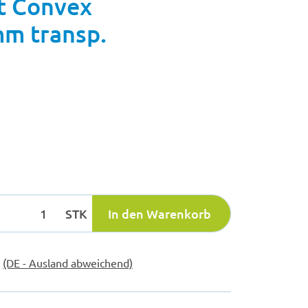
t Convex
mm transp.
STK
In den Warenkorb
e
(DE - Ausland abweichend)