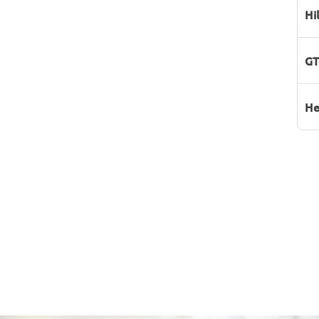
Hi
GT
He