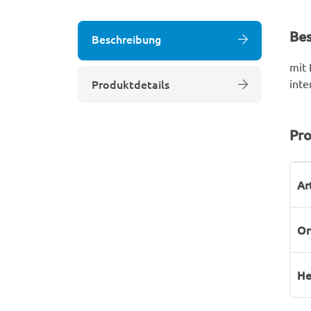
Be
Beschreibung
mit 
Produktdetails
inte
Pro
P
W
Ar
Or
He