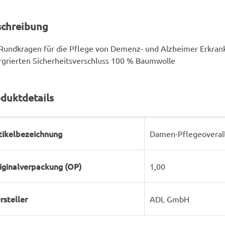
schreibung
Rundkragen für die Pflege von Demenz- und Alzheimer Erkrank
rgrierten Sicherheitsverschluss 100 % Baumwolle
duktdetails
rodukteigenschaft
ert
tikelbezeichnung
Damen-Pflegeoverall
iginalverpackung (OP)
1,00
rsteller
ADL GmbH