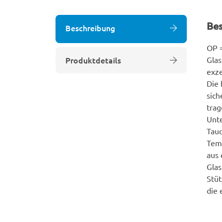
Be
Beschreibung
OP =
Produktdetails
Glas
exze
Die 
sich
trag
Unt
Tauc
Temp
aus 
Gla
Stüt
die 