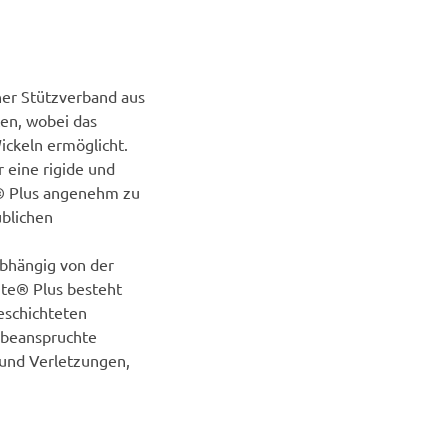
her Stützverband aus
ten, wobei das
ickeln ermöglicht.
 eine rigide und
te® Plus angenehm zu
üblichen
abhängig von der
Lite® Plus besteht
eschichteten
beanspruchte
und Verletzungen,