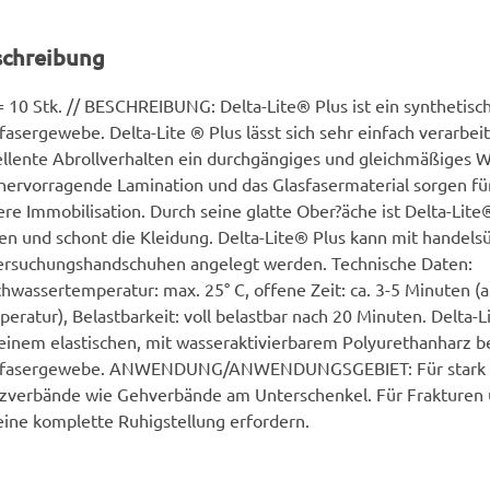
schreibung
 10 Stk. // BESCHREIBUNG: Delta-Lite® Plus ist ein synthetisc
fasergewebe. Delta-Lite ® Plus lässt sich sehr einfach verarbei
llente Abrollverhalten ein durchgängiges und gleichmäßiges W
hervorragende Lamination und das Glasfasermaterial sorgen für
ere Immobilisation. Durch seine glatte Ober?äche ist Delta-Li
en und schont die Kleidung. Delta-Lite® Plus kann mit handels
ersuchungshandschuhen angelegt werden. Technische Daten:
hwassertemperatur: max. 25° C, offene Zeit: ca. 3-5 Minuten (
eratur), Belastbarkeit: voll belastbar nach 20 Minuten. Delta-
einem elastischen, mit wasseraktivierbarem Polyurethanharz b
sfasergewebe. ANWENDUNG/ANWENDUNGSGEBIET: Für stark 
zverbände wie Gehverbände am Unterschenkel. Für Frakturen 
eine komplette Ruhigstellung erfordern.