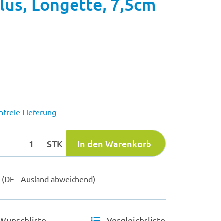
lus, Longette, 7,5cm
freie Lieferung
STK
In den Warenkorb
e
(DE - Ausland abweichend)
Wunschliste
Vergleichsliste