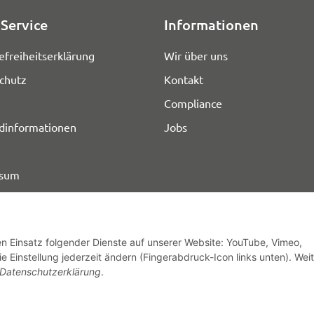
Service
Informationen
efreiheitserklärung
Wir über uns
chutz
Kontakt
Compliance
dinformationen
Jobs
ssum
den Einsatz folgender Dienste auf unserer Website: YouTube, Vimeo,
e Einstellung jederzeit ändern (Fingerabdruck-Icon links unten). Wei
© HOZ MEDI WERK
Datenschutzerklärung
.
* Alle Preise zzgl. gesetzlicher USt., zzgl.
Versand