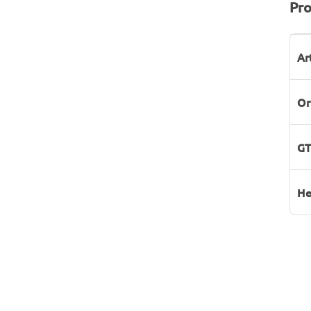
Pro
P
W
Ar
Or
GT
He