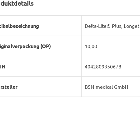
duktdetails
rodukteigenschaft
ert
tikelbezeichnung
Delta-Lite® Plus, Longet
iginalverpackung (OP)
10,00
IN
4042809350678
rsteller
BSN medical GmbH