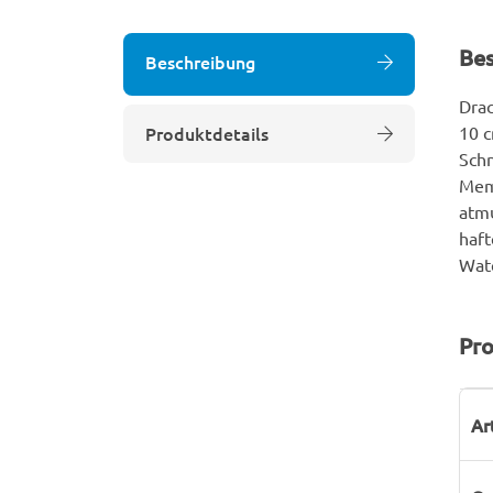
Be
Beschreibung
Drac
Produktdetails
10 c
Schn
Memb
atmu
haft
Wate
Pro
P
W
Ar