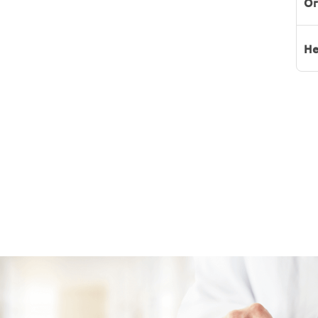
Or
He