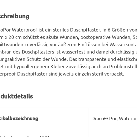
schreibung
oPor Waterproof ist ein steriles Duschpflaster. In 6 Größen von
m x 20 cm schützt es akute Wunden, postoperative Wunden, Sc
ittwunden zuverlässig vor äußeren Einflüssen bei Wasserkonta
ran des Duschpflasters ist wasserfest und dampfdurchlässig u
ngsaktiven Schutz der Wunde. Das transparente und elastische
et mit hypoallergenem Kleber zuverlässig auch an Problemstel
rproof Duschpflaster sind jeweils einzeln steril verpackt.
duktdetails
rodukteigenschaft
ert
tikelbezeichnung
Draco® Por, Waterpro