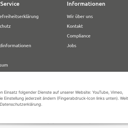
Service
Informationen
efreiheitserklärung
Wir über uns
chutz
Kontakt
Compliance
dinformationen
Jobs
ssum
den Einsatz folgender Dienste auf unserer Website: YouTube, Vimeo,
e Einstellung jederzeit ändern (Fingerabdruck-Icon links unten). Wei
© HOZ MEDI WERK
Datenschutzerklärung
.
* Alle Preise zzgl. gesetzlicher USt., zzgl.
Versand