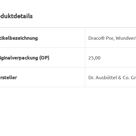
duktdetails
rodukteigenschaft
ert
tikelbezeichnung
Draco® Por, Wundverba
iginalverpackung (OP)
25,00
rsteller
Dr. Ausbüttel & Co. 