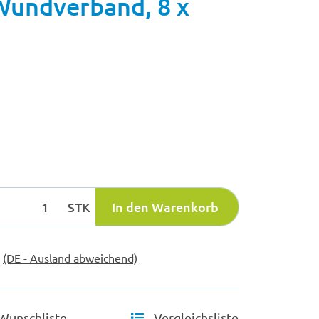
Wundverband, 8 x
STK
In den Warenkorb
e
(DE - Ausland abweichend)
Wunschliste
Vergleichsliste