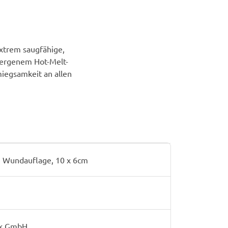
Extrem saugfähige,
llergenem Hot-Melt-
iegsamkeit an allen
e Wundauflage, 10 x 6cm
rk GmbH