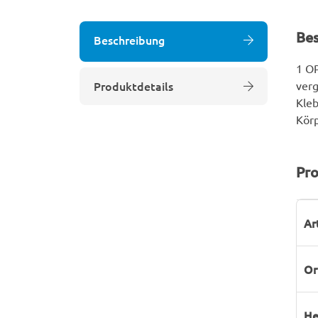
Be
Beschreibung
1 OP
Produktdetails
verg
Kleb
Körp
Pro
P
W
Ar
Or
He