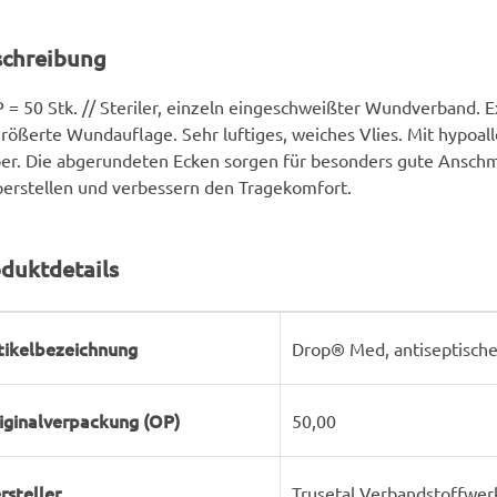
schreibung
 = 50 Stk. // Steriler, einzeln eingeschweißter Wundverband. 
rößerte Wundauflage. Sehr luftiges, weiches Vlies. Mit hypoa
er. Die abgerundeten Ecken sorgen für besonders gute Anschm
erstellen und verbessern den Tragekomfort.
duktdetails
rodukteigenschaft
ert
tikelbezeichnung
Drop® Med, antiseptisch
iginalverpackung (OP)
50,00
rsteller
Trusetal Verbandstoffwe