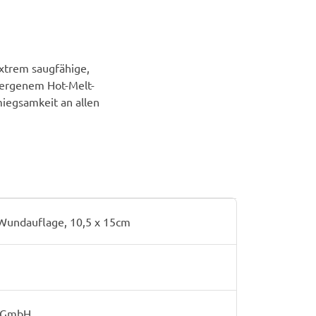
Extrem saugfähige,
llergenem Hot-Melt-
iegsamkeit an allen
Wundauflage, 10,5 x 15cm
k GmbH