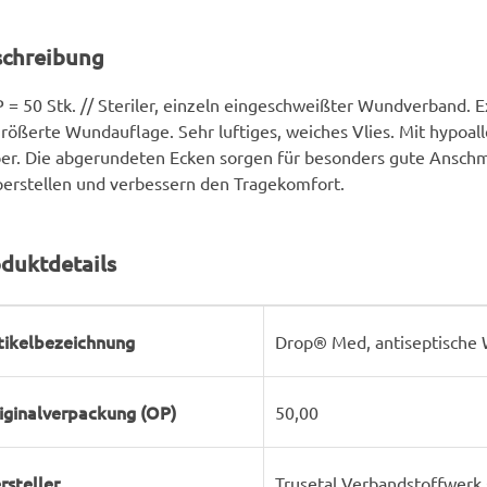
schreibung
 = 50 Stk. // Steriler, einzeln eingeschweißter Wundverband. 
rößerte Wundauflage. Sehr luftiges, weiches Vlies. Mit hypoa
er. Die abgerundeten Ecken sorgen für besonders gute Anschm
erstellen und verbessern den Tragekomfort.
duktdetails
rodukteigenschaft
ert
tikelbezeichnung
Drop® Med, antiseptische 
iginalverpackung (OP)
50,00
rsteller
Trusetal Verbandstoffwer