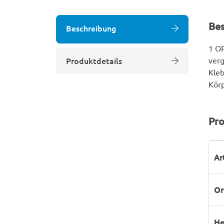
Be
Beschreibung
1 OP
Produktdetails
verg
Kleb
Körp
Pro
P
W
Ar
Or
He