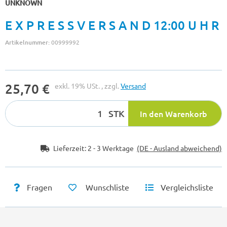
UNKNOWN
E X P R E S S V E R S A N D 12:00 U H R
Artikelnummer:
00999992
25,70 €
exkl. 19% USt. , zzgl.
Versand
STK
In den Warenkorb
Lieferzeit:
2 - 3 Werktage
(DE - Ausland abweichend)
Fragen
Wunschliste
Vergleichsliste