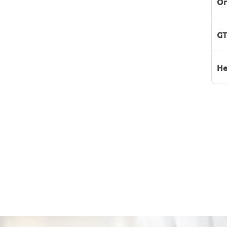
Or
GT
He