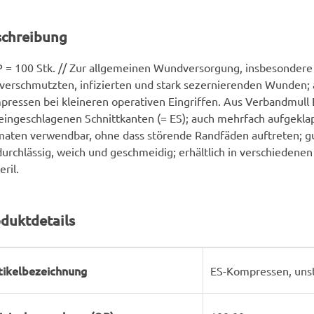
schreibung
 = 100 Stk. // Zur allgemeinen Wundversorgung, insbesondere
verschmutzten, infizierten und stark sezernierenden Wunden; a
ressen bei kleineren operativen Eingriffen. Aus Verbandmull 
eingeschlagenen Schnittkanten (= ES); auch mehrfach aufgekla
aten verwendbar, ohne dass störende Randfäden auftreten; gu
durchlässig, weich und geschmeidig; erhältlich in verschiedenen
eril.
duktdetails
rodukteigenschaft
ert
tikelbezeichnung
ES-Kompressen, unst