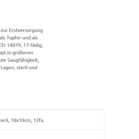
 zur Erstversorgung
ls Tupfer und als
EN 14079, 17-fädig,
ppt in größeren
te Saugfähigkeit,
 Lagen, steril und
eril, 10x10cm, 12fa.