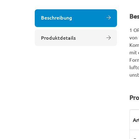
Be
Beschreibung
1 OP
Produktdetails
von 
Komp
mit 
Form
luft
unst
Pro
P
W
Ar