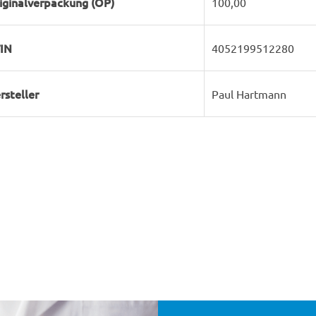
iginalverpackung (OP)
100,00
IN
4052199512280
rsteller
Paul Hartmann