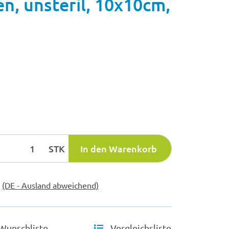
n, unsteril, 10x10cm,
STK
In den Warenkorb
e
(DE - Ausland abweichend)
Wunschliste
Vergleichsliste