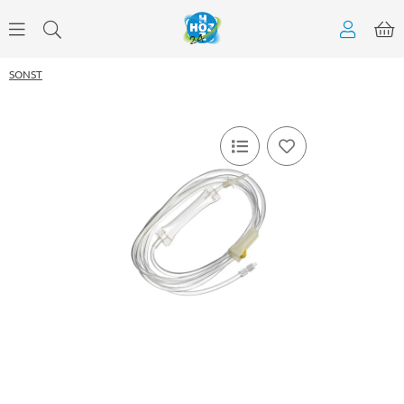
SONST