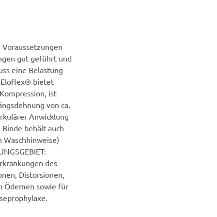
e Voraussetzungen
ungen gut geführt und
ss eine Belastung
Eloflex® bietet
 Kompression, ist
Längsdehnung von ca.
rkulärer Anwicklung
e Binde behält auch
n Waschhinweise)
NDUNGSGEBIET:
 Erkrankungen des
onen, Distorsionen,
en Ödemen sowie für
seprophylaxe.