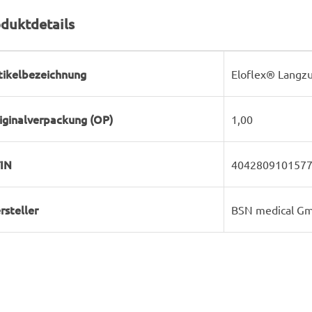
duktdetails
rodukteigenschaft
ert
tikelbezeichnung
Eloflex® Langz
iginalverpackung (OP)
1,00
IN
404280910157
rsteller
BSN medical G