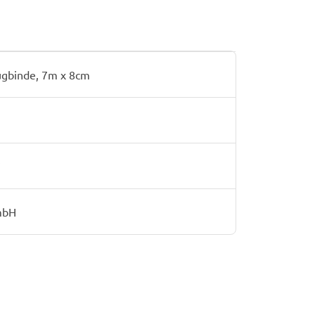
ugbinde, 7m x 8cm
7
mbH