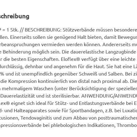
schreibung
P = 1 Stk. // BESCHREIBUNG: Stützverbände müssen besonder
llen. Einerseits sollen sie genügend Halt bieten, damit Beweg
rbeanspruchungen vermieden werden können. Andererseits mu
 Behinderung möglich sein. Die dauerelastische Langzugbinde 
r die besten Eigenschaften. Eloflex® verfügt über eine leichte
durchlässig, dehnbar und angenehm für die Haut. Sie hat eine 
% und ist unempfindlich gegenüber Schweiß und Salben. Bei zi
t die Kompression kontinuierlich von distal nach proximal ab. Di
 mehrmaligem Waschen (unter Berücksichtigung der spezielle
e Dauerelastizität und ist sterilisierbar. ANWENDUNG/ANWE
lex® eignet sich ideal für Stütz- und Entlastungsverbände bei
- und Halteapparates sowie für Sportbandagen, z.B. bei Luxati
usionen, Tendovaginitis und zum Abbau von posttraumatisch
ressionsverbände bei phlebologischen Indikationen, Thrombo