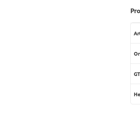
Pro
P
W
Ar
Or
GT
He