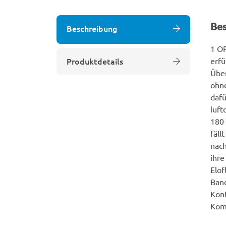
Be
Beschreibung
1 O
Produktdetails
erfü
Übe
ohne
dafü
luft
180 
fäll
nach
ihr
Elof
Band
Kont
Komp