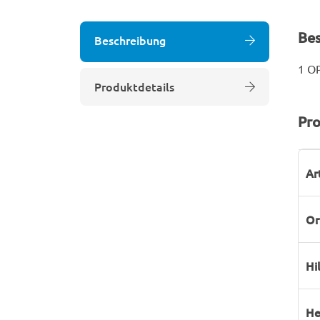
Be
Beschreibung
1 OP
Produktdetails
Pro
P
W
Ar
Or
Hi
He