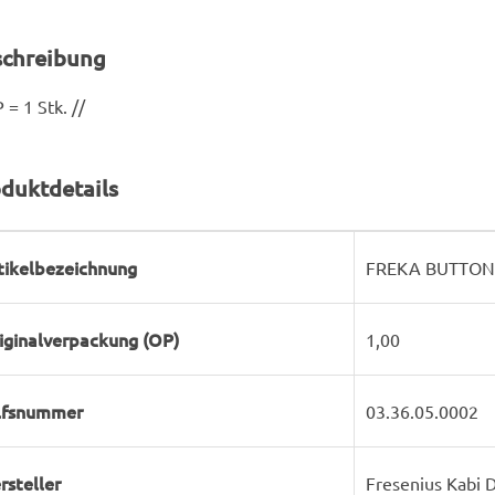
schreibung
 = 1 Stk. //
duktdetails
rodukteigenschaft
ert
tikelbezeichnung
FREKA BUTTON E
iginalverpackung (OP)
1,00
lfsnummer
03.36.05.0002
rsteller
Fresenius Kabi