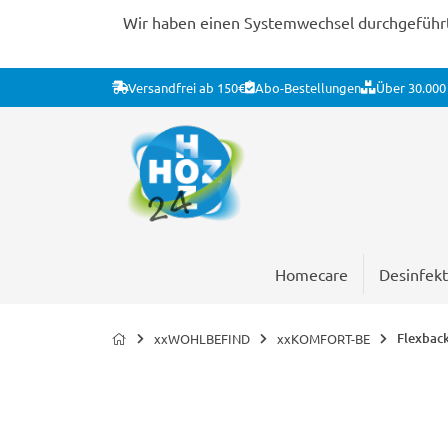
Wir haben einen Systemwechsel durchgeführt. 
Versandfrei ab 150€
Abo-Bestellungen
Über 30.000 
Homecare
Desinfekt
Flexback
xxWOHLBEFIND
xxKOMFORT-BE