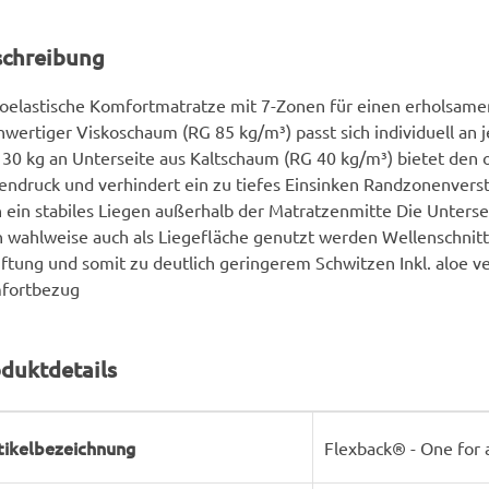
schreibung
oelastische Komfortmatratze mit 7-Zonen für einen erholsamen
wertiger Viskoschaum (RG 85 kg/m³) passt sich individuell an 
130 kg an Unterseite aus Kaltschaum (RG 40 kg/m³) bietet den 
ndruck und verhindert ein zu tiefes Einsinken Randzonenvers
 ein stabiles Liegen außerhalb der Matratzenmitte Die Unters
 wahlweise auch als Liegefläche genutzt werden Wellenschnitt
ftung und somit zu deutlich geringerem Schwitzen Inkl. aloe v
fortbezug
duktdetails
rodukteigenschaft
ert
tikelbezeichnung
Flexback® - One for 