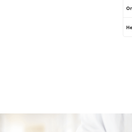
Or
He