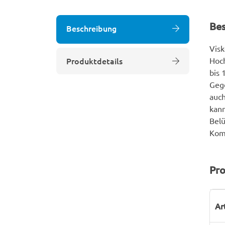
Be
Beschreibung
Visk
Produktdetails
Hoch
bis 
Gege
auch
kann
Belü
Kom
Pro
P
W
Ar