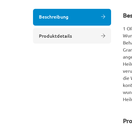
Be
Beschreibung
1 OP
Produktdetails
Wund
Beha
Gran
ange
Heil
veru
die 
kont
wund
Heil
Pro