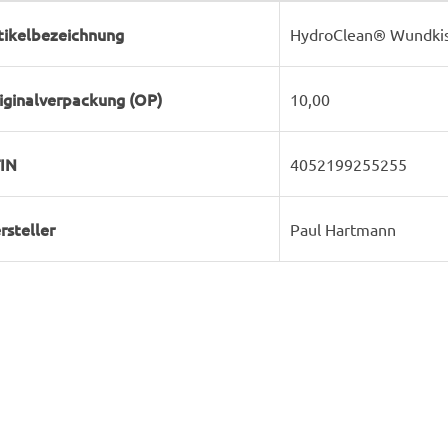
rodukteigenschaft
ert
tikelbezeichnung
HydroClean® Wundkiss
iginalverpackung (OP)
10,00
IN
4052199255255
rsteller
Paul Hartmann