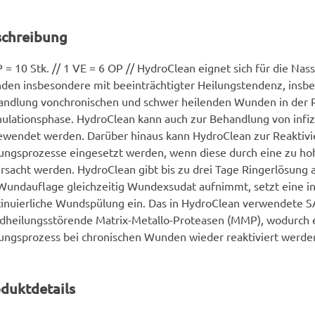
schreibung
 = 10 Stk. // 1 VE = 6 OP // HydroClean eignet sich für die Nas
en insbesondere mit beeinträchtigter Heilungstendenz, insb
ndlung vonchronischen und schwer heilenden Wunden in der 
ulationsphase. HydroClean kann auch zur Behandlung von inf
wendet werden. Darüber hinaus kann HydroClean zur Reaktivi
ungsprozesse eingesetzt werden, wenn diese durch eine zu ho
rsacht werden. HydroClean gibt bis zu drei Tage Ringerlösung 
Wundauflage gleichzeitig Wundexsudat aufnimmt, setzt eine in
inuierliche Wundspülung ein. Das in HydroClean verwendete SA
heilungsstörende Matrix-Metallo-Proteasen (MMP), wodurch e
ungsprozess bei chronischen Wunden wieder reaktiviert werde
duktdetails