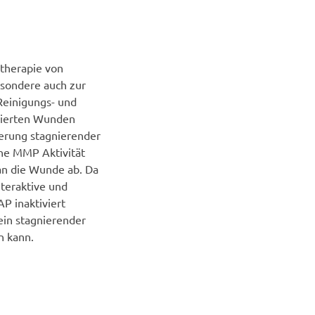
stherapie von
esondere auch zur
Reinigungs- und
izierten Wunden
erung stagnierender
he MMP Aktivität
an die Wunde ab. Da
teraktive und
P inaktiviert
in stagnierender
n kann.