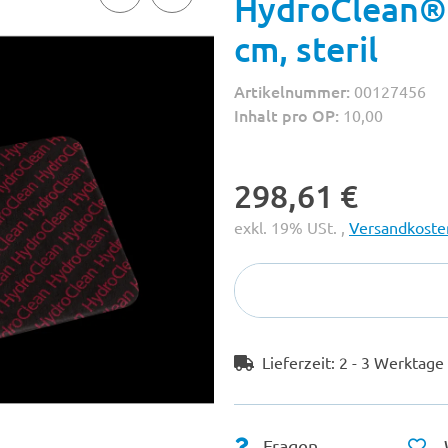
HydroClean®
cm, steril
Artikelnummer:
00127456
Inhalt pro OP:
10,00
298,61 €
exkl. 19% USt. ,
Versandkosten
Lieferzeit:
2 - 3 Werktag
Fragen