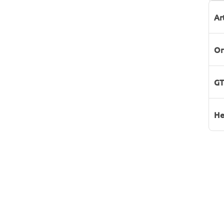
P
W
Ar
Or
GT
He