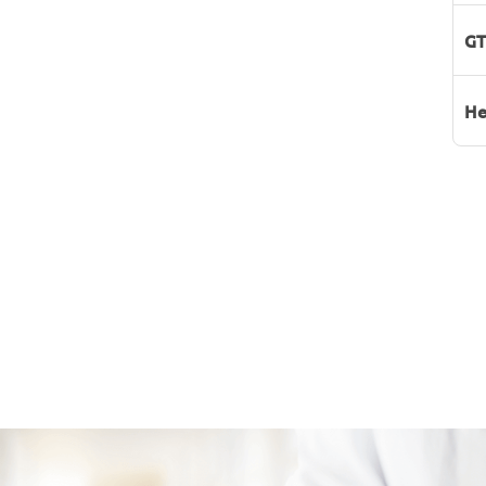
GT
He