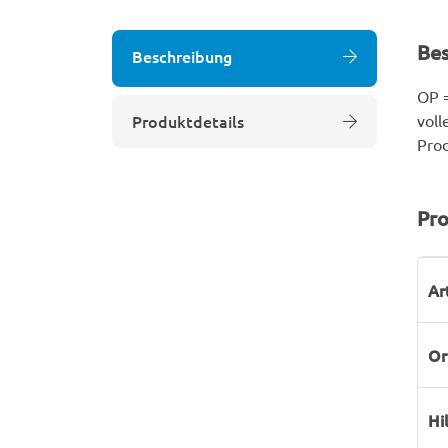
Be
Beschreibung
OP =
Produktdetails
voll
Prod
Pro
P
W
Ar
Or
Hi