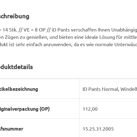
schreibung
 14 Stk. // VE = 8 OP // iD Pants verschaffen Ihnen Unabhängig
en Zügen zu genießen, und bieten eine ideale Lösung für mittle
ukt ist sehr einfach anzuwenden, da es wie normale Unterwäsc
duktdetails
rodukteigenschaft
ert
tikelbezeichnung
ID Pants Normal, Windel
iginalverpackung (OP)
112,00
lfsnummer
15.25.31.2005