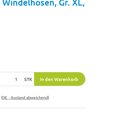
, Windelhosen, Gr. XL,
STK
In den Warenkorb
e
(DE - Ausland abweichend)