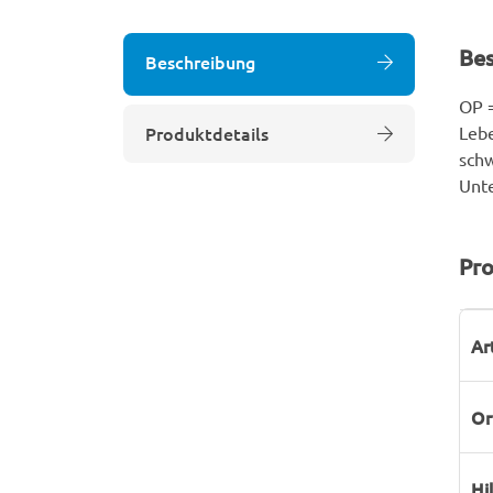
Be
Beschreibung
OP =
Produktdetails
Lebe
schw
Unte
Pro
P
W
Ar
Or
Hi