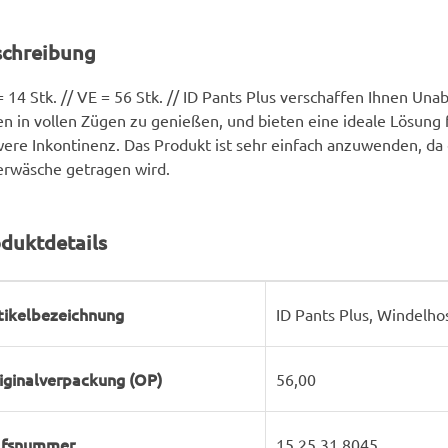
schreibung
 14 Stk. // VE = 56 Stk. // ID Pants Plus verschaffen Ihnen Una
n in vollen Zügen zu genießen, und bieten eine ideale Lösung f
ere Inkontinenz. Das Produkt ist sehr einfach anzuwenden, da
rwäsche getragen wird.
duktdetails
rodukteigenschaft
ert
tikelbezeichnung
ID Pants Plus, Windelho
iginalverpackung (OP)
56,00
lfsnummer
15.25.31.8045