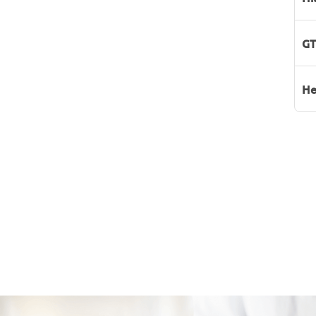
GT
He