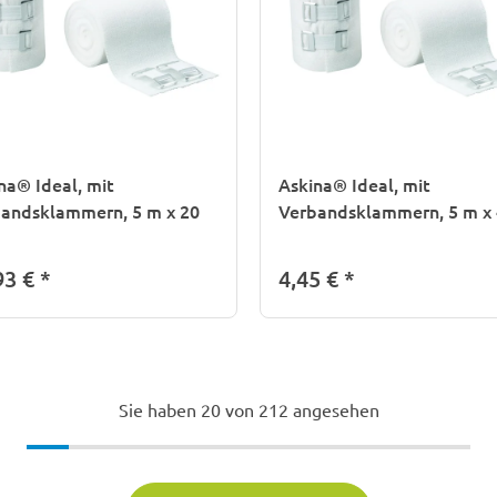
na® Ideal, mit
Askina® Ideal, mit
andsklammern, 5 m x 20
Verbandsklammern, 5 m x
93 €
*
4,45 €
*
Sie haben
20
von 212 angesehen