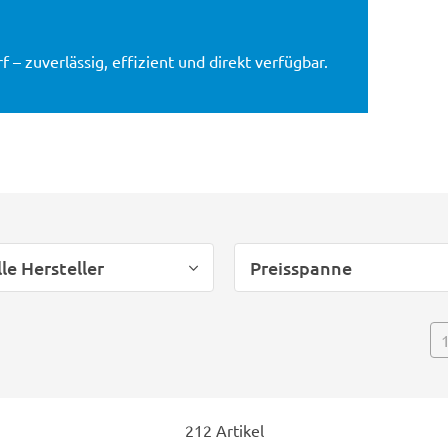
 – zuverlässig, effizient und direkt verfügbar.
lle Hersteller
Preisspanne
212 Artikel