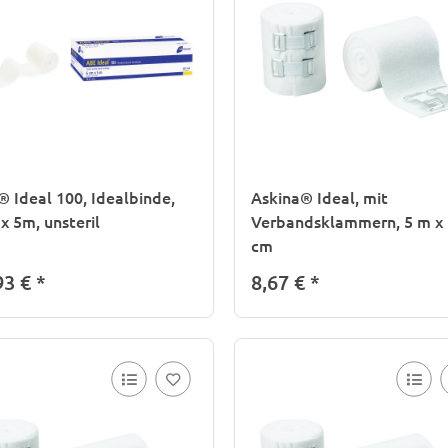
 Ideal 100, Idealbinde,
Askina® Ideal, mit
x 5m, unsteril
Verbandsklammern, 5 m x
cm
93 €
*
8,67 €
*