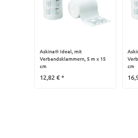
Askina® Ideal, mit
Aski
Verbandsklammern, 5 m x 15
Verb
cm
cm
12,82 €
*
16,