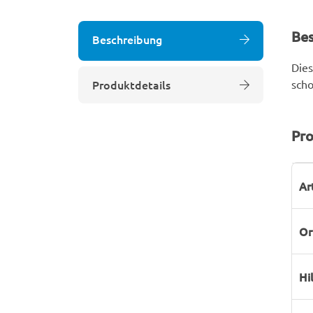
Be
Beschreibung
Dies
Produktdetails
sch
Pro
P
W
Ar
Or
Hi