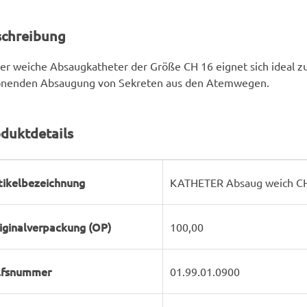
schreibung
er weiche Absaugkatheter der Größe CH 16 eignet sich ideal z
onenden Absaugung von Sekreten aus den Atemwegen.
duktdetails
rodukteigenschaft
ert
tikelbezeichnung
KATHETER Absaug weich CH
iginalverpackung (OP)
100,00
lfsnummer
01.99.01.0900