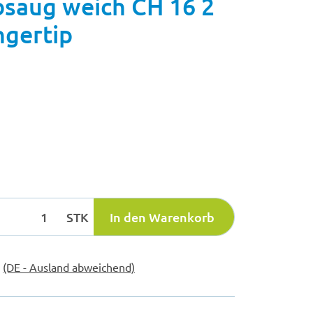
saug weich CH 16 2
gertip
STK
In den Warenkorb
e
(DE - Ausland abweichend)