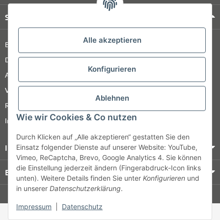
Shop Service
Alle akzeptieren
Barrierefreiheitserklärung
Datenschutz
Konfigurieren
AGB
Versandinformationen
Ablehnen
Retour
Wie wir Cookies & Co nutzen
Impressum
Durch Klicken auf „Alle akzeptieren“ gestatten Sie den
Informationen
Einsatz folgender Dienste auf unserer Website: YouTube,
Vimeo, ReCaptcha, Brevo, Google Analytics 4. Sie können
die Einstellung jederzeit ändern (Fingerabdruck-Icon links
Bezahlung & Versand
unten). Weitere Details finden Sie unter
Konfigurieren
und
in unserer
Datenschutzerklärung
.
© HOZ MEDI WERK
Impressum
|
Datenschutz
* Alle Preise zzgl. gesetzlicher USt., zzgl.
Versand