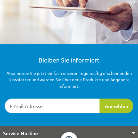
Bleiben Sie informiert
Abonnieren Sie jetzt einfach unseren regelmäßig erscheinenden
Newsletter und werden Sie über neue Produkte und Angebote
informiert.
Newsletter-Registrierung
Anmelden
Service Hotline