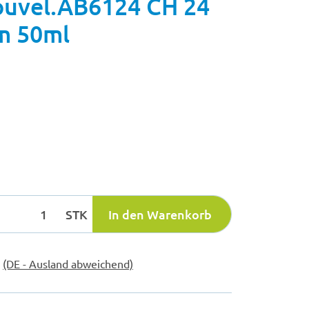
uvel.AB6124 CH 24
m 50ml
STK
In den Warenkorb
e
(DE - Ausland abweichend)