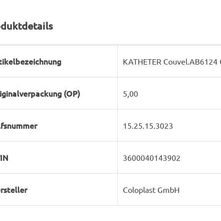
duktdetails
rodukteigenschaft
ert
tikelbezeichnung
KATHETER Couvel.AB6124 C
iginalverpackung (OP)
5,00
lfsnummer
15.25.15.3023
IN
3600040143902
rsteller
Coloplast GmbH