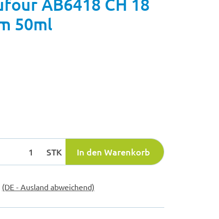
four AB6418 CH 18
cm 50ml
STK
In den Warenkorb
e
(DE - Ausland abweichend)