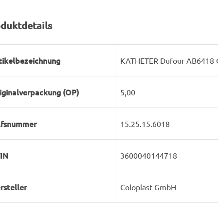
duktdetails
rodukteigenschaft
ert
tikelbezeichnung
KATHETER Dufour AB6418 C
iginalverpackung (OP)
5,00
lfsnummer
15.25.15.6018
IN
3600040144718
rsteller
Coloplast GmbH