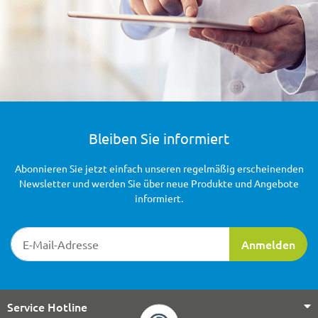
Bleiben Sie informiert
Abonnieren Sie jetzt einfach unseren regelmäßig erscheinenden
Newsletter und werden Sie über neue Produkte und Angebote
informiert.
Newsletter-Registrierung
Anmelden
Service Hotline