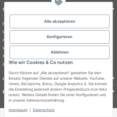
Shop Service
Alle akzeptieren
Barrierefreiheitserklärung
Datenschutz
Konfigurieren
AGB
Versandinformationen
Ablehnen
Retour
Wie wir Cookies & Co nutzen
Impressum
Durch Klicken auf „Alle akzeptieren“ gestatten Sie den
Informationen
Einsatz folgender Dienste auf unserer Website: YouTube,
Vimeo, ReCaptcha, Brevo, Google Analytics 4. Sie können
die Einstellung jederzeit ändern (Fingerabdruck-Icon links
Bezahlung & Versand
unten). Weitere Details finden Sie unter
Konfigurieren
und
in unserer
Datenschutzerklärung
.
© HOZ MEDI WERK
Impressum
|
Datenschutz
* Alle Preise zzgl. gesetzlicher USt., zzgl.
Versand