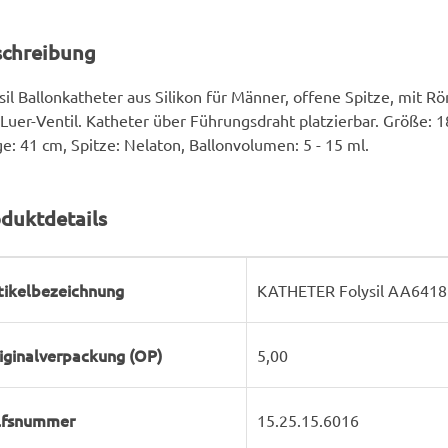
schreibung
sil Ballonkatheter aus Silikon für Männer, offene Spitze, mit R
Luer-Ventil. Katheter über Führungsdraht platzierbar. Größe: 1
e: 41 cm, Spitze: Nelaton, Ballonvolumen: 5 - 15 ml.
duktdetails
rodukteigenschaft
ert
tikelbezeichnung
KATHETER Folysil AA6418 
iginalverpackung (OP)
5,00
lfsnummer
15.25.15.6016