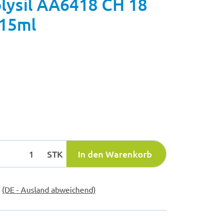
ysil AA6418 CH 18
/15ml
STK
In den Warenkorb
e
(DE - Ausland abweichend)