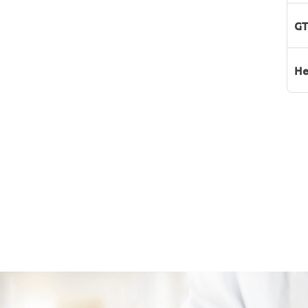
GT
He