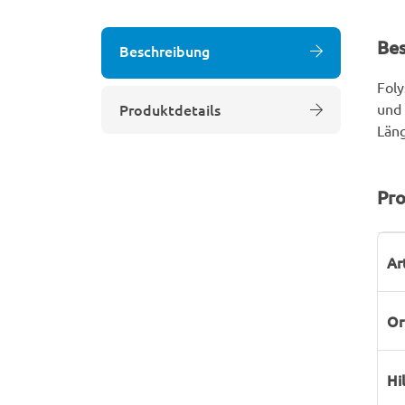
Be
Beschreibung
Foly
Produktdetails
und 
Läng
Pro
P
W
Ar
Or
Hi