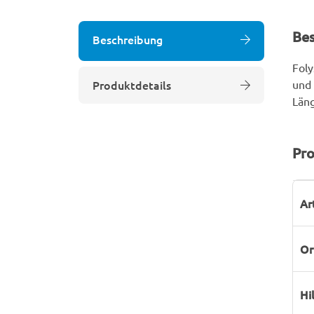
Be
Beschreibung
Foly
Produktdetails
und 
Läng
Pro
P
W
Ar
Or
Hi