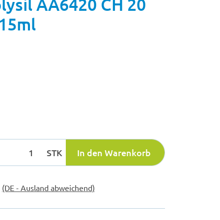
ysil AA6420 CH 20
/15ml
STK
In den Warenkorb
e
(DE - Ausland abweichend)