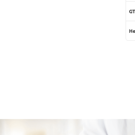
GT
He