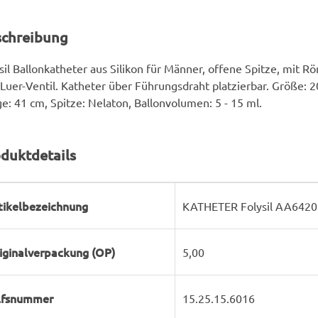
schreibung
sil Ballonkatheter aus Silikon für Männer, offene Spitze, mit R
Luer-Ventil. Katheter über Führungsdraht platzierbar. Größe: 2
e: 41 cm, Spitze: Nelaton, Ballonvolumen: 5 - 15 ml.
duktdetails
rodukteigenschaft
ert
tikelbezeichnung
KATHETER Folysil AA6420 
iginalverpackung (OP)
5,00
lfsnummer
15.25.15.6016