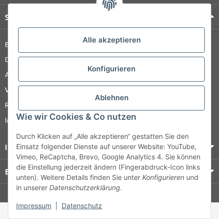
Shop Service
Alle akzeptieren
Barrierefreiheitserklärung
Datenschutz
Konfigurieren
AGB
Versandinformationen
Ablehnen
Retour
Wie wir Cookies & Co nutzen
Impressum
Durch Klicken auf „Alle akzeptieren“ gestatten Sie den
Informationen
Einsatz folgender Dienste auf unserer Website: YouTube,
Vimeo, ReCaptcha, Brevo, Google Analytics 4. Sie können
die Einstellung jederzeit ändern (Fingerabdruck-Icon links
Bezahlung & Versand
unten). Weitere Details finden Sie unter
Konfigurieren
und
in unserer
Datenschutzerklärung
.
© HOZ MEDI WERK
Impressum
|
Datenschutz
* Alle Preise zzgl. gesetzlicher USt., zzgl.
Versand