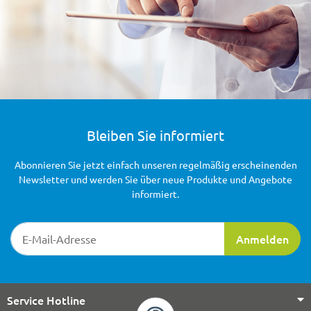
Bleiben Sie informiert
Abonnieren Sie jetzt einfach unseren regelmäßig erscheinenden
Newsletter und werden Sie über neue Produkte und Angebote
informiert.
Newsletter-Registrierung
Anmelden
Service Hotline